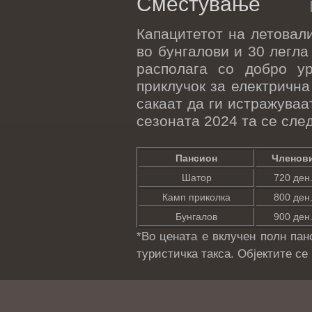
Сместување
Капацитетот на летовали
во бунгалови и 30 легла
располага со добро у
приклучок за електрична
сакаат да ги истражуваа
сезоната 2024 та се сле
Пансион
Членов
Шатор
720 ден
Камп приколка
800 ден
Бунгалов
900 ден
*Во цената е вклучен полн панс
туристичка такса. Објектите се