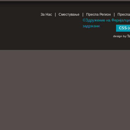
|
|
|
За Нас
Сместување
Преспа Регион
Преспа
©Здружение на Феријалци
задржани.
CSS
T
design by: